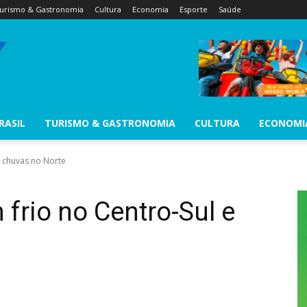
urismo & Gastronomia
Cultura
Economia
Esporte
Saúde
RASIL
TURISMO & GASTRONOMIA
CULTURA
ECONOMI
 chuvas no Norte
rio no Centro-Sul e