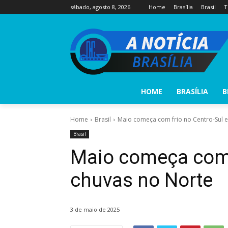
sábado, agosto 8, 2026
Home
Brasília
Brasil
T
HOME
BRASÍLIA
B
Home
Brasil
Maio começa com frio no Centro-Sul e
Brasil
Maio começa com f
chuvas no Norte
3 de maio de 2025