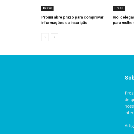
Brasil
Brasil
Prouni abre prazo para comprovar
Rio: delega
informações da inscrição
para mulher
Sob
Prez
de q
noss
inte
Arti