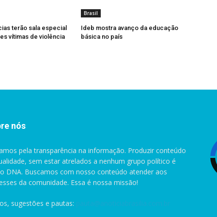
Brasil
cias terão sala especial
Ideb mostra avanço da educação
es vítimas de violência
básica no país
re nós
amos pela transparência na informação. Produzir conteúdo
ualidade, sem estar atrelados a nenhum grupo político é
o DNA. Buscamos com nosso conteúdo atender aos
resses da comunidade. Essa é nossa missão!
gos, sugestões e pautas:
pauta@anoticiabrasilia.com.br