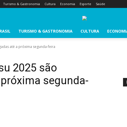
Turismo & Gastronomia
Cultura
Economia
Esporte
Saúde
RASIL
TURISMO & GASTRONOMIA
CULTURA
ECONOMI
gadas até a próxima segunda-feira
isu 2025 são
a próxima segunda-