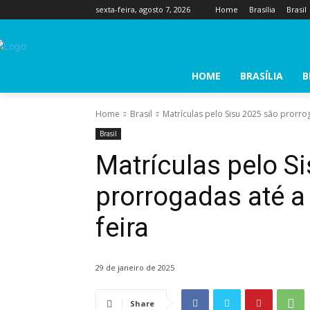
sexta-feira, agosto 7, 2026
Home
Brasília
Brasil
HOME
BRASÍLIA
B
Home
Brasil
Matrículas pelo Sisu 2025 são prorro
Brasil
Matrículas pelo S
prorrogadas até 
feira
29 de janeiro de 2025
Share