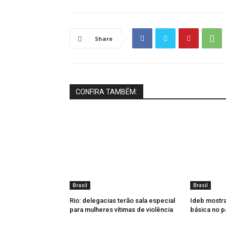
Share
CONFIRA TAMBÉM:
Brasil
Brasil
Rio: delegacias terão sala especial
Ideb mostr
para mulheres vítimas de violência
básica no p