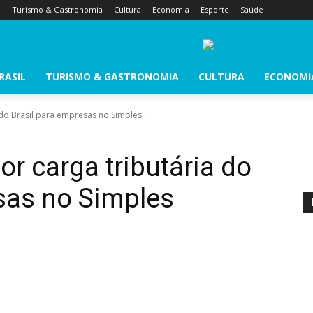
l
Turismo & Gastronomia
Cultura
Economia
Esporte
Saúde
RASIL
TURISMO & GASTRONOMIA
CULTURA
ECONOMI
do Brasil para empresas no Simples...
r carga tributária do
sas no Simples