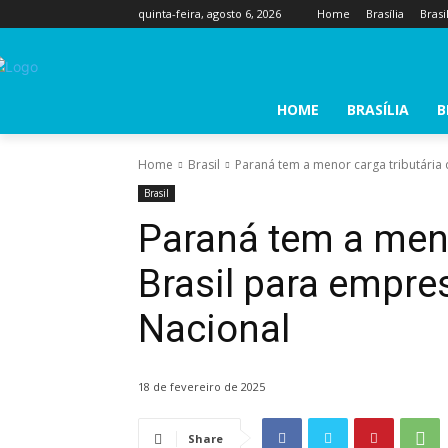
quinta-feira, agosto 6, 2026
Home
Brasília
Brasi
HOME
BRASÍLIA
B
Home
Brasil
Paraná tem a menor carga tributária 
Brasil
Paraná tem a meno
Brasil para empre
Nacional
18 de fevereiro de 2025
Share