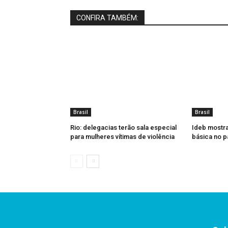
CONFIRA TAMBÉM:
Brasil
Brasil
Rio: delegacias terão sala especial
Ideb mostr
para mulheres vítimas de violência
básica no p