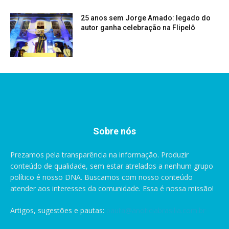
25 anos sem Jorge Amado: legado do
autor ganha celebração na Flipelô
Sobre nós
Prezamos pela transparência na informação. Produzir
conteúdo de qualidade, sem estar atrelados a nenhum grupo
político é nosso DNA. Buscamos com nosso conteúdo
atender aos interesses da comunidade. Essa é nossa missão!
Artigos, sugestões e pautas:
pauta@anoticiabrasilia.com.br