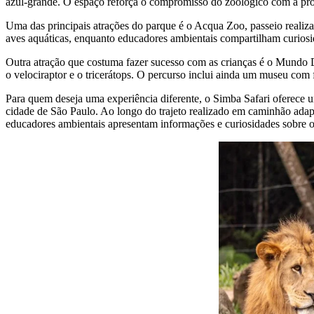
azul-grande. O espaço reforça o compromisso do zoológico com a prot
Uma das principais atrações do parque é o Acqua Zoo, passeio realiza
aves aquáticas, enquanto educadores ambientais compartilham curiosid
Outra atração que costuma fazer sucesso com as crianças é o Mundo Di
o velociraptor e o tricerátops. O percurso inclui ainda um museu com 
Para quem deseja uma experiência diferente, o Simba Safari oferece 
cidade de São Paulo. Ao longo do trajeto realizado em caminhão adapt
educadores ambientais apresentam informações e curiosidades sobre os 