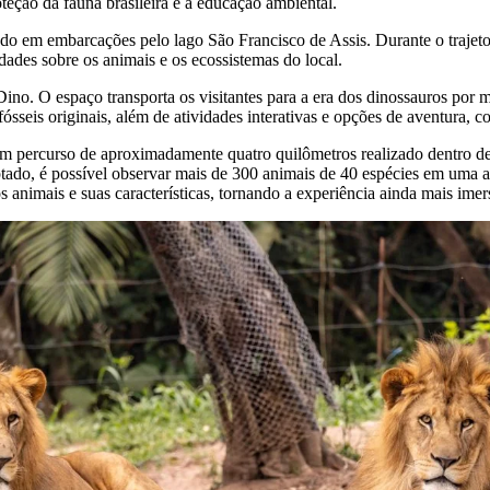
eção da fauna brasileira e a educação ambiental.
do em embarcações pelo lago São Francisco de Assis. Durante o trajeto, 
ades sobre os animais e os ecossistemas do local.
no. O espaço transporta os visitantes para a era dos dinossauros por 
fósseis originais, além de atividades interativas e opções de aventura,
um percurso de aproximadamente quatro quilômetros realizado dentro de
ado, é possível observar mais de 300 animais de 40 espécies em uma am
animais e suas características, tornando a experiência ainda mais imer