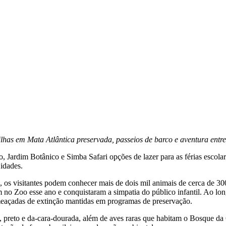
lhas em Mata Atlântica preservada, passeios de barco e aventura entr
, Jardim Botânico e Simba Safari opções de lazer para as férias escola
 idades.
s visitantes podem conhecer mais de dois mil animais de cerca de 300 
am no Zoo esse ano e conquistaram a simpatia do público infantil. Ao l
meaçadas de extinção mantidas em programas de preservação.
, preto e da-cara-dourada, além de aves raras que habitam o Bosque da C