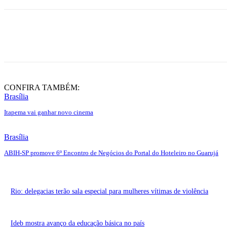
Share
CONFIRA TAMBÉM:
Brasília
Itapema vai ganhar novo cinema
Brasília
ABIH-SP promove 6º Encontro de Negócios do Portal do Hoteleiro no Guarujá
Rio: delegacias terão sala especial para mulheres vítimas de violência
Ideb mostra avanço da educação básica no país