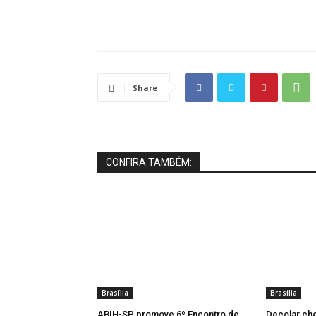
Share
CONFIRA TAMBÉM:
Brasília
Brasília
ABIH-SP promove 6º Encontro de
Decolar che