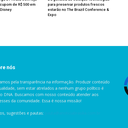
e cupom de R$ 500 em
para preservar produtos frescos
 Disney
estarão no The Brazil Conference &
Expo
re nós
amos pela transparência na informação. Produzir conteúdo
ualidade, sem estar atrelados a nenhum grupo político é
o DNA. Buscamos com nosso conteúdo atender aos
resses da comunidade. Essa é nossa missão!
gos, sugestões e pautas:
pauta@anoticiabrasilia.com.br