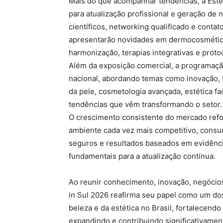
Mais do que acompanhar tendências, a Esté
para atualização profissional e geração de
científicos, networking qualificado e contat
apresentarão novidades em dermocosmético
harmonização, terapias integrativas e proto
Além da exposição comercial, a programação
nacional, abordando temas como inovação,
da pele, cosmetologia avançada, estética faci
tendências que vêm transformando o setor.
O crescimento consistente do mercado refor
ambiente cada vez mais competitivo, consu
seguros e resultados baseados em evidência
fundamentais para a atualização contínua.
Ao reunir conhecimento, inovação, negócio
in Sul 2026 reafirma seu papel como um dos
beleza e da estética no Brasil, fortalecen
expandindo e contribuindo significativamen