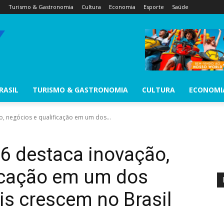
l
Turismo & Gastronomia
Cultura
Economia
Esporte
Saúde
RASIL
TURISMO & GASTRONOMIA
CULTURA
ECONOMI
ão, negócios e qualificação em um dos...
26 destaca inovação,
ficação em um dos
s crescem no Brasil