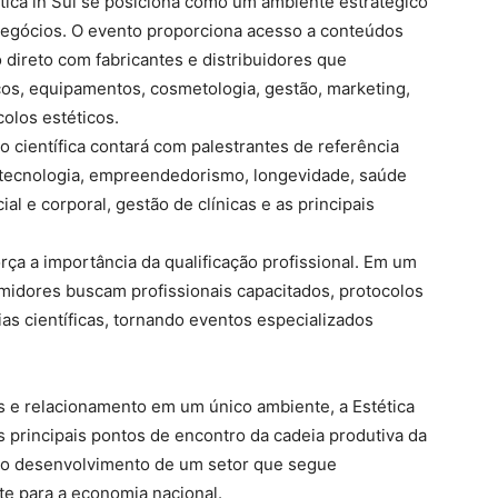
tica in Sul se posiciona como um ambiente estratégico
 negócios. O evento proporciona acesso a conteúdos
o direto com fabricantes e distribuidores que
s, equipamentos, cosmetologia, gestão, marketing,
colos estéticos.
 científica contará com palestrantes de referência
 tecnologia, empreendedorismo, longevidade, saúde
al e corporal, gestão de clínicas e as principais
ça a importância da qualificação profissional. Em um
midores buscam profissionais capacitados, protocolos
s científicas, tornando eventos especializados
s e relacionamento em um único ambiente, a Estética
 principais pontos de encontro da cadeia produtiva da
do o desenvolvimento de um setor que segue
te para a economia nacional.