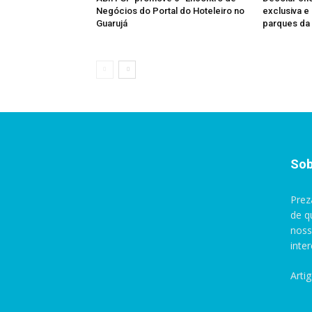
Negócios do Portal do Hoteleiro no
exclusiva 
Guarujá
parques da
Sob
Prez
de q
noss
inte
Arti