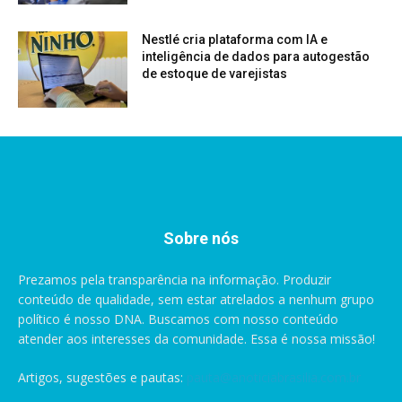
Nestlé cria plataforma com IA e
inteligência de dados para autogestão
de estoque de varejistas
Sobre nós
Prezamos pela transparência na informação. Produzir
conteúdo de qualidade, sem estar atrelados a nenhum grupo
político é nosso DNA. Buscamos com nosso conteúdo
atender aos interesses da comunidade. Essa é nossa missão!
Artigos, sugestões e pautas:
pauta@anoticiabrasilia.com.br