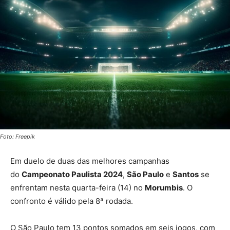
Foto: Freepik
Em duelo de duas das melhores campanhas
do
Campeonato Paulista 2024
,
São Paulo
e
Santos
se
enfrentam nesta quarta-feira (14) no
Morumbis
. O
confronto é válido pela 8ª rodada.
O São Paulo tem 13 pontos somados em seis jogos, com