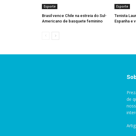
Esporte
Esporte
Brasil vence Chile na estreia do Sul-
Tenista Lau
Americano de basquete feminino
Espanha e v
Sob
Prez
de q
noss
inte
Arti