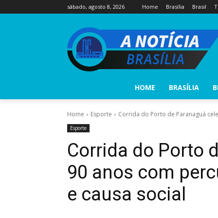
sábado, agosto 8, 2026
Home
Brasília
Brasil
T
HOME
BRASÍLIA
B
Home
Esporte
Corrida do Porto de Paranaguá cele
Esporte
Corrida do Porto 
90 anos com perc
e causa social