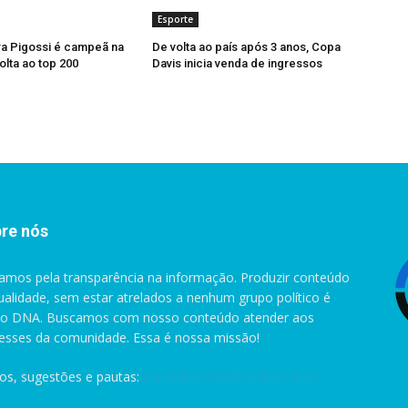
Esporte
ra Pigossi é campeã na
De volta ao país após 3 anos, Copa
olta ao top 200
Davis inicia venda de ingressos
re nós
amos pela transparência na informação. Produzir conteúdo
ualidade, sem estar atrelados a nenhum grupo político é
o DNA. Buscamos com nosso conteúdo atender aos
resses da comunidade. Essa é nossa missão!
gos, sugestões e pautas:
pauta@anoticiabrasilia.com.br