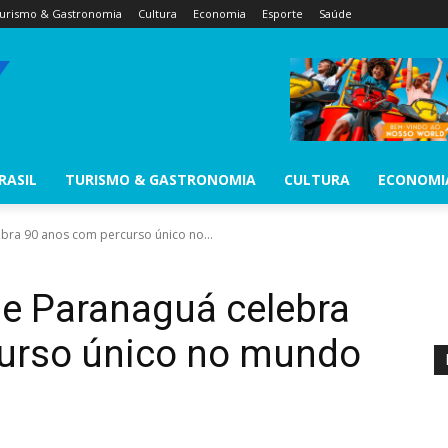
urismo & Gastronomia
Cultura
Economia
Esporte
Saúde
RASIL
TURISMO & GASTRONOMIA
CULTURA
ECONOMI
bra 90 anos com percurso único no...
de Paranaguá celebra
urso único no mundo