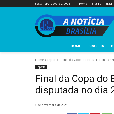
sexta-feira, agosto 7, 2026
Home
Brasília
Brasil
HOME
BRASÍLIA
B
Home
Esporte
Final da Copa do Brasil Feminina ser
Esporte
Final da Copa do 
disputada no dia
8 de novembro de 2025