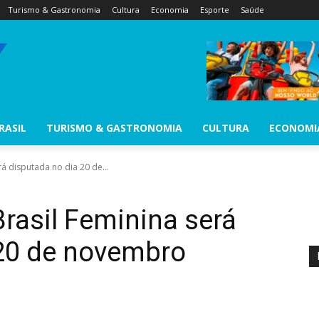
Turismo & Gastronomia
Cultura
Economia
Esporte
Saúde
RASIL
TURISMO & GASTRONOMIA
CULTURA
ECONOMI
á disputada no dia 20 de...
Brasil Feminina será
 20 de novembro