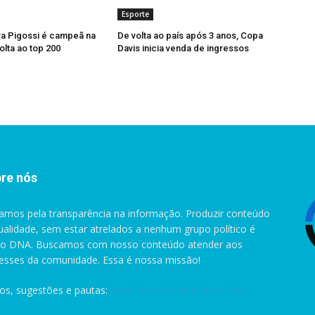
Esporte
ra Pigossi é campeã na
De volta ao país após 3 anos, Copa
olta ao top 200
Davis inicia venda de ingressos
re nós
amos pela transparência na informação. Produzir conteúdo
ualidade, sem estar atrelados a nenhum grupo político é
o DNA. Buscamos com nosso conteúdo atender aos
resses da comunidade. Essa é nossa missão!
gos, sugestões e pautas:
pauta@anoticiabrasilia.com.br