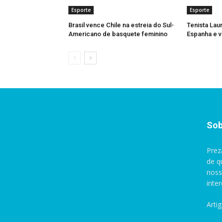
Esporte
Esporte
Brasil vence Chile na estreia do Sul-
Tenista Lau
Americano de basquete feminino
Espanha e v
Sob
Prez
de q
noss
inte
Arti