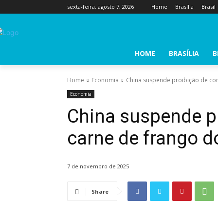
sexta-feira, agosto 7, 2026
Home
Brasília
Brasil
HOME
BRASÍLIA
B
Home
Economia
China suspende proibição de com
Economia
China suspende p
carne de frango do
7 de novembro de 2025
Share