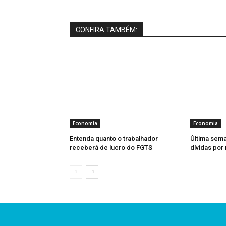
CONFIRA TAMBÉM:
Economia
Economia
Entenda quanto o trabalhador
Última sema
receberá de lucro do FGTS
dívidas por