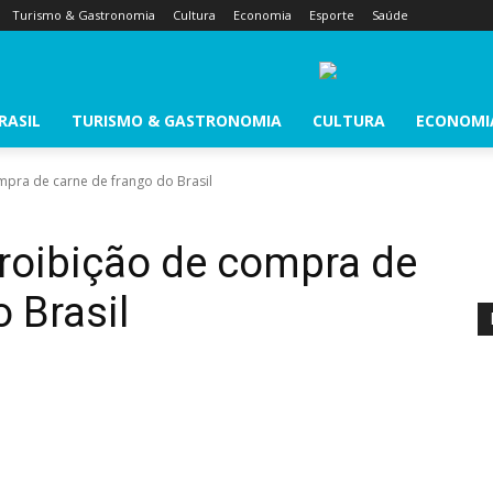
Turismo & Gastronomia
Cultura
Economia
Esporte
Saúde
RASIL
TURISMO & GASTRONOMIA
CULTURA
ECONOMI
pra de carne de frango do Brasil
roibição de compra de
 Brasil