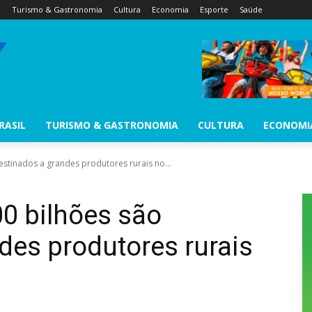
l
Turismo & Gastronomia
Cultura
Economia
Esporte
Saúde
RASIL
TURISMO & GASTRONOMIA
CULTURA
ECONOMI
estinados a grandes produtores rurais no...
0 bilhões são
des produtores rurais