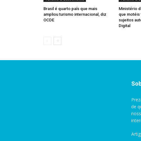
Brasil é quarto país que mais
Ministério 
ampliou turismo internacional, diz
que motéis 
OCDE
sujeitos au
Digital
Sob
Prez
de q
noss
inte
Arti