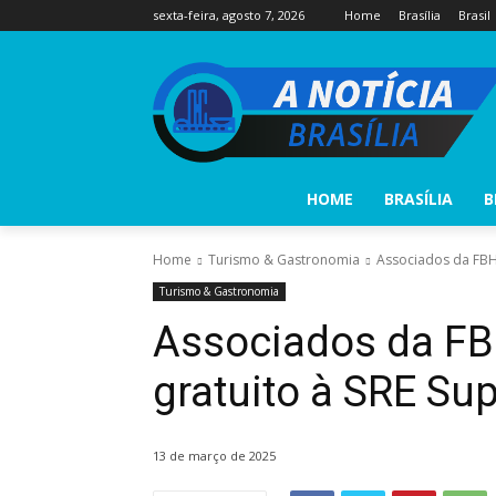
sexta-feira, agosto 7, 2026
Home
Brasília
Brasil
HOME
BRASÍLIA
B
Home
Turismo & Gastronomia
Associados da FBH
Turismo & Gastronomia
Associados da F
gratuito à SRE Su
13 de março de 2025