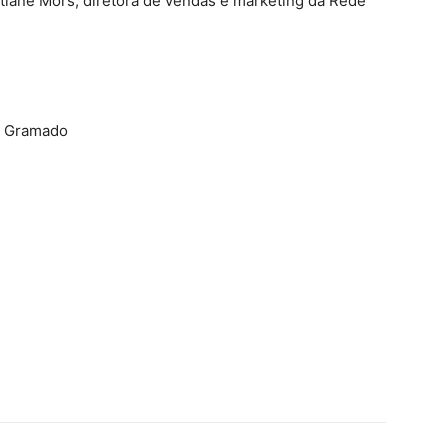
tiane Mors, diretora de vendas e marketing da Rede
de Gramado