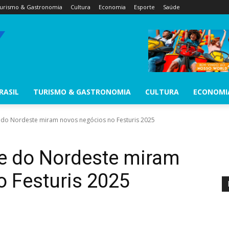
urismo & Gastronomia
Cultura
Economia
Esporte
Saúde
RASIL
TURISMO & GASTRONOMIA
CULTURA
ECONOMI
 do Nordeste miram novos negócios no Festuris 2025
 e do Nordeste miram
 Festuris 2025