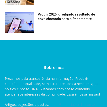
Prouni 2026: divulgado resultado de
nova chamada para o 2º semestre
Sobre nós
Prezamos pela transparência na informação. Produzir
conteúdo de qualidade, sem estar atrelados a nenhum grupo
político é nosso DNA. Buscamos com nosso conteúdo
atender aos interesses da comunidade. Essa é nossa missão!
Artigos, sugestões e pautas:
pauta@anoticiabrasilia.com.br