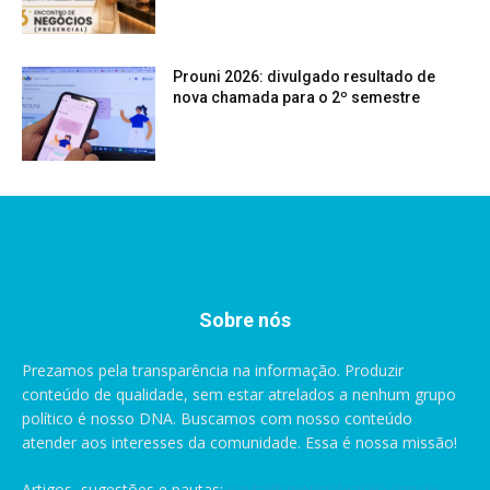
Prouni 2026: divulgado resultado de
nova chamada para o 2º semestre
Sobre nós
Prezamos pela transparência na informação. Produzir
conteúdo de qualidade, sem estar atrelados a nenhum grupo
político é nosso DNA. Buscamos com nosso conteúdo
atender aos interesses da comunidade. Essa é nossa missão!
Artigos, sugestões e pautas:
pauta@anoticiabrasilia.com.br