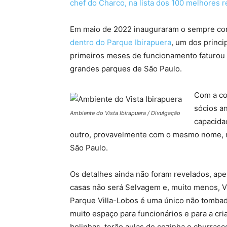
chef do Charco, na lista dos 100 melhores r
Em maio de 2022 inauguraram o sempre co
dentro do Parque Ibirapuera
, um dos princi
primeiros meses de funcionamento faturou R
grandes parques de São Paulo.
Com a co
sócios a
Ambiente do Vista Ibirapuera / Divulgação
capacida
outro, provavelmente com o mesmo nome,
São Paulo.
Os detalhes ainda não foram revelados, ap
casas não será Selvagem e, muito menos, Vi
Parque Villa-Lobos é uma único não tombado 
muito espaço para funcionários e para a cri
bolinhas, terão aulas de cozinha e churras