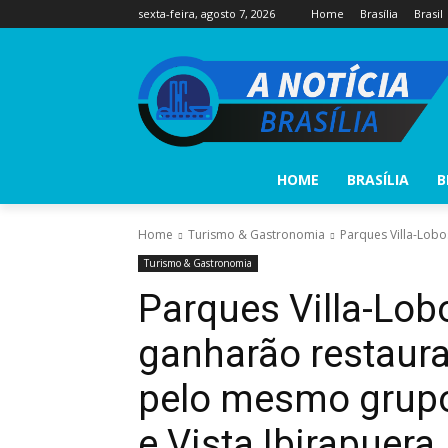
sexta-feira, agosto 7, 2026
Home
Brasília
Brasil
HOME
BRASÍLIA
B
Home
Turismo & Gastronomia
Parques Villa-Lob
Turismo & Gastronomia
Parques Villa-Lob
ganharão restau
pelo mesmo grupo
e Vista Ibirapuera