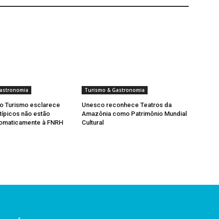
astronomia
Turismo & Gastronomia
do Turismo esclarece
Unesco reconhece Teatros da
típicos não estão
Amazônia como Patrimônio Mundial
tomaticamente à FNRH
Cultural