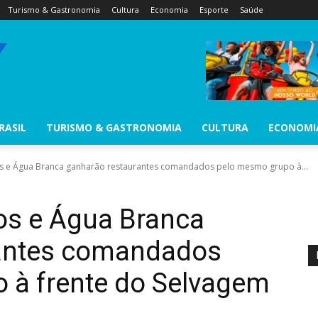
Turismo & Gastronomia
Cultura
Economia
Esporte
Saúde
RASIL
TURISMO & GASTRONOMIA
CULTURA
ECONOMI
os e Água Branca ganharão restaurantes comandados pelo mesmo grupo à...
os e Água Branca
rantes comandados
 à frente do Selvagem