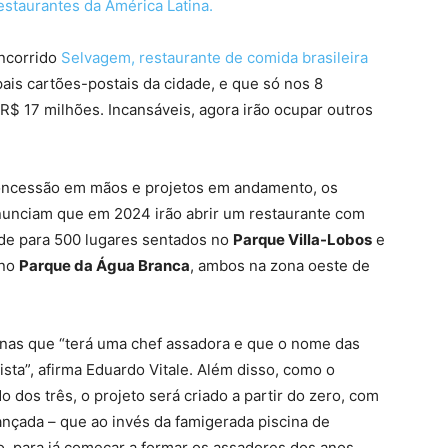
estaurantes da América Latina.
ncorrido
Selvagem, restaurante de comida brasileira
pais cartões-postais da cidade, e que só nos 8
$ 17 milhões. Incansáveis, agora irão ocupar outros
ncessão em mãos e projetos em andamento, os
nunciam que em 2024 irão abrir um restaurante com
de para 500 lugares sentados no
Parque Villa-Lobos
e
 no
Parque da Água Branca
, ambos na zona oeste de
enas que “terá uma chef assadora e que o nome das
sta”, afirma Eduardo Vitale. Além disso, como o
dos três, o projeto será criado a partir do zero, com
ançada – que ao invés da famigerada piscina de
co, para já começar a formar os assadores dos anos